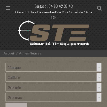
Contact :
04 90 42 36 43
M
S
Ouvert du lundi au vendredi de 9h à 12h et de 14h à
e
e
17h
n
a
u
r
c
h
V
Accueil
Armes Neuves
o
u
Marque
s
M
ê
a
t
Calibre
C
e
r
a
s
Prix min
q
P
i
l
u
c
r
Prix max
i
e
i
P
i
b
:
r