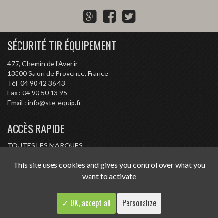
G
F
T
o
a
w
o
c
i
SÉCURITÉ TIR ÉQUIPEMENT
g
e
t
l
b
t
477, Chemin de l'Avenir
e
o
e
13300
Salon de Provence, France
P
o
r
Tél:
04 90 42 36 43
l
k
Fax :
04 90 50 13 95
Email :
info@ste-equip.fr
u
s
ACCÈS RAPIDE
TOUTES LES MARQUES
CONDITIONS D'ACHAT
This site uses cookies and gives you control over what you
RÉGLEMENTATION
want to activate
CONTACT
✓ OK, accept all
Personalize
-
-
Politique de confidentialité
Mentions légales
© STE 2015 -
2026