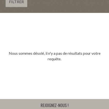
x
FILTRER
r
i
m
e
x
i
m
n
a
i
x
m
i
u
m
m
u
m
Nous sommes désolé, il n'y a pas de résultats pour votre
requête.
REJOIGNEZ-NOUS !