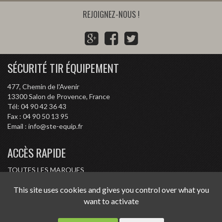
REJOIGNEZ-NOUS !
G
F
T
o
a
w
o
c
i
SÉCURITÉ TIR ÉQUIPEMENT
g
e
t
l
b
t
477, Chemin de l'Avenir
e
o
e
13300
Salon de Provence, France
P
o
r
Tél:
04 90 42 36 43
l
k
Fax :
04 90 50 13 95
Email :
info@ste-equip.fr
u
s
ACCÈS RAPIDE
TOUTES LES MARQUES
CONDITIONS D'ACHAT
This site uses cookies and gives you control over what you
RÉGLEMENTATION
want to activate
CONTACT