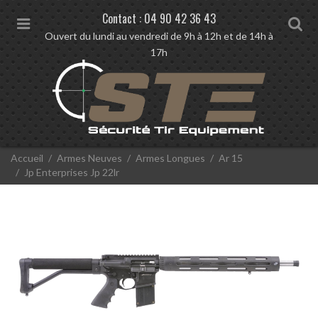
Contact :
04 90 42 36 43
M
S
Ouvert du lundi au vendredi de 9h à 12h et de 14h à
e
e
17h
n
a
u
r
c
h
V
Accueil
Armes Neuves
Armes Longues
Ar 15
o
Jp Enterprises Jp 22lr
u
s
ê
t
e
s
i
c
i
: