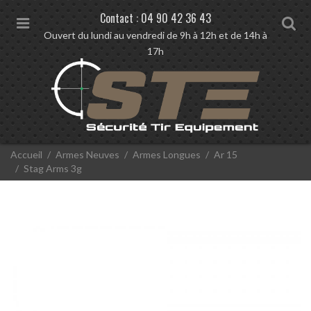
Contact :
04 90 42 36 43
M
S
Ouvert du lundi au vendredi de 9h à 12h et de 14h à
e
e
17h
n
a
u
r
c
h
V
Accueil
Armes Neuves
Armes Longues
Ar 15
o
Stag Arms 3g
u
s
ê
t
e
s
i
c
i
: