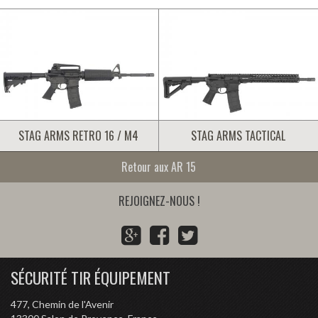
STAG ARMS RETRO 16 / M4
STAG ARMS TACTICAL
Retour aux AR 15
REJOIGNEZ-NOUS !
G
F
T
o
a
w
o
c
i
SÉCURITÉ TIR ÉQUIPEMENT
g
e
t
l
b
t
477, Chemin de l'Avenir
e
o
e