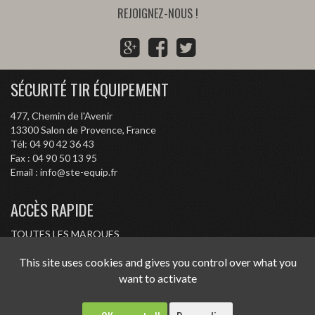
REJOIGNEZ-NOUS !
G
F
T
o
a
w
o
c
i
SÉCURITÉ TIR ÉQUIPEMENT
g
e
t
l
b
t
477, Chemin de l'Avenir
e
o
e
13300
Salon de Provence, France
P
o
r
Tél:
04 90 42 36 43
l
k
Fax :
04 90 50 13 95
Email :
info@ste-equip.fr
u
s
ACCÈS RAPIDE
TOUTES LES MARQUES
CONDITIONS D'ACHAT
This site uses cookies and gives you control over what you
RÉGLEMENTATION
want to activate
CONTACT