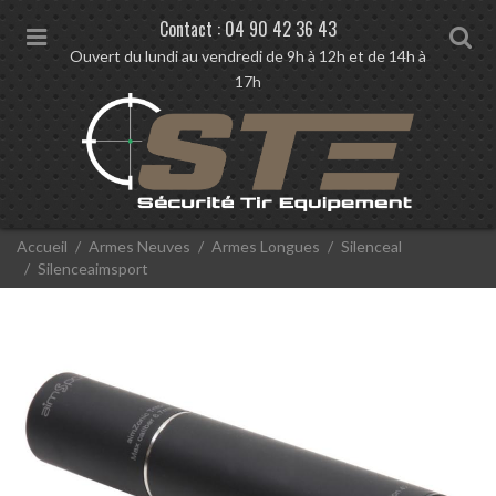
Contact :
04 90 42 36 43
M
S
Ouvert du lundi au vendredi de 9h à 12h et de 14h à
e
e
17h
n
a
u
r
c
h
V
Accueil
Armes Neuves
Armes Longues
Silenceal
o
Silenceaimsport
u
s
ê
t
e
s
i
c
i
: